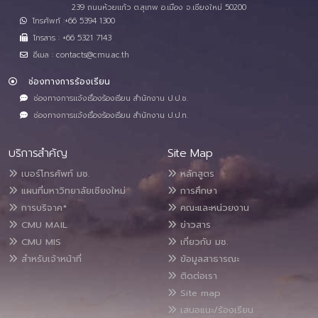
239 ถนนห้วยแก้ว ต.สุเทพ อ.เมือง จ.เชียงใหม่ 50200
โทรศัพท์ :+66 5394 1300
โทรสาร : +66 5321 7143
อีเมล : contacts@cmu.ac.th
ช่องทางการร้องเรียน
ช่องทางการแจ้งเรื่องร้องเรียน สำนักงาน ป.ป.ช.
ช่องทางการแจ้งเรื่องร้องเรียน สำนักงาน ป.ป.ท.
บริการสำคัญ
Site Map
เบอร์โทรศัพท์ มช.
หลักสูตร
แผนที่มหาวิทยาลัยเชียงใหม่
การศึกษา
การบริจาค*
คณะและหน่วยงาน
CMU MAIL
ข่าวสาร
CMU MIS
เกี่ยวกับ มช.
สำหรับเจ้าหน้าที่
ข้อมูลสาธารณะ
ติดต่อเรา
Site map
เสนอแนะ/ร้องเรียน