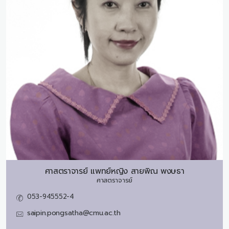
ศาสตราจารย์ แพทย์หญิง
สายพิณ พงษธา
ศาสตราจารย์
053-945552-4
saipin.pongsatha@cmu.ac.th