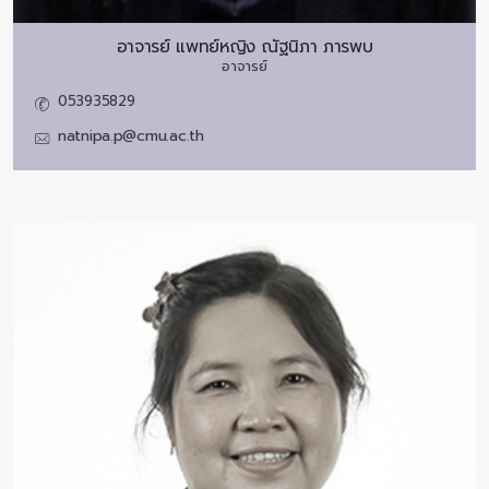
อาจารย์ แพทย์หญิง
ณัฐนิภา ภารพบ
อาจารย์
053935829
natnipa.p@cmu.ac.th