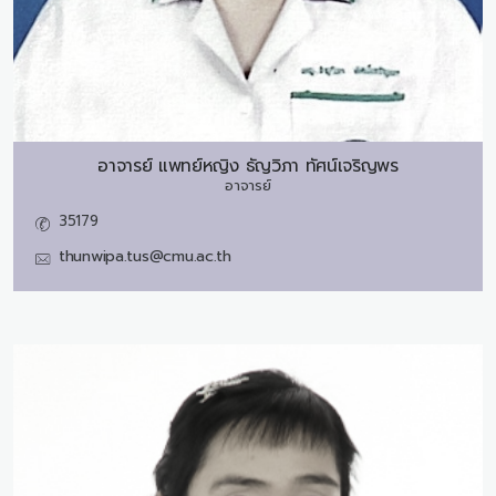
อาจารย์ แพทย์หญิง
ธัญวิภา ทัศน์เจริญพร
อาจารย์
35179
thunwipa.tus@cmu.ac.th