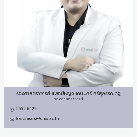
รองศาสตราจารย์ แพทย์หญิง
เกษมศรี ศรีสุพรรณดิฐ
รองศาสตราจารย์
5552,6429
kasemsri.s@cmu.ac.th