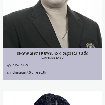
รองศาสตราจารย์ แพทย์หญิง
จารุวรรณ แซ่เต็ง
รองศาสตราจารย์
5552,6429
charuwan.t@cmu.ac.th