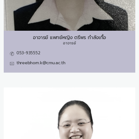
อาจารย์ แพทย์หญิง
ตรีพร กำลังเกื้อ
อาจารย์
053-935552
threebhorn.k@cmu.ac.th