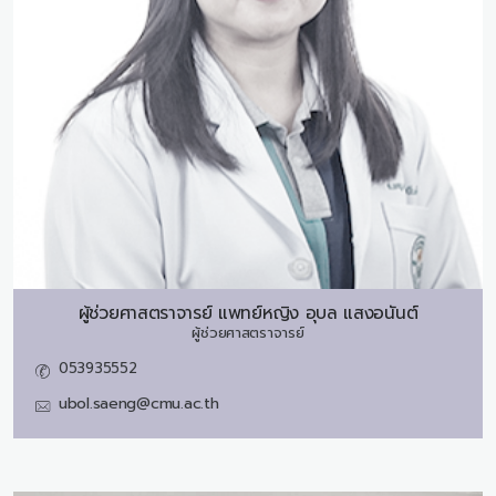
ผู้ช่วยศาสตราจารย์ แพทย์หญิง
อุบล แสงอนันต์
ผู้ช่วยศาสตราจารย์
053935552
ubol.saeng@cmu.ac.th