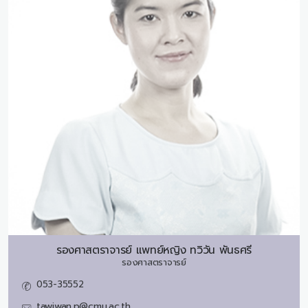
รองศาสตราจารย์ แพทย์หญิง
ทวิวัน พันธศรี
รองศาสตราจารย์
053-35552
tawiwan.p@cmu.ac.th