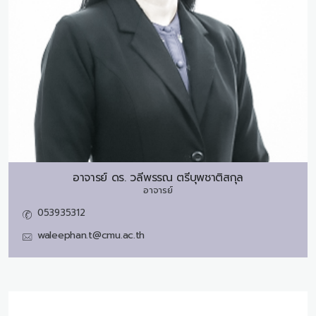
อาจารย์ ดร.
วลีพรรณ ตรีบุพชาติสกุล
อาจารย์
053935312
waleephan.t@cmu.ac.th