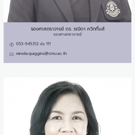
รองศาสตราจารย์ ดร.
รณิดา ควิกกิ้นส์
รองศาสตราจารย์
053-945312 ต่อ 111
ranida.quiggins@cmu.ac.th