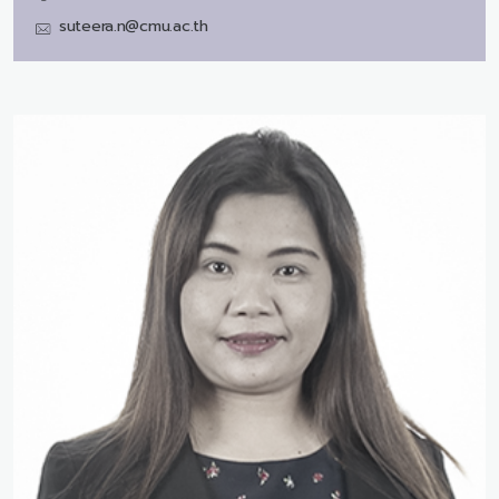
suteera.n@cmu.ac.th