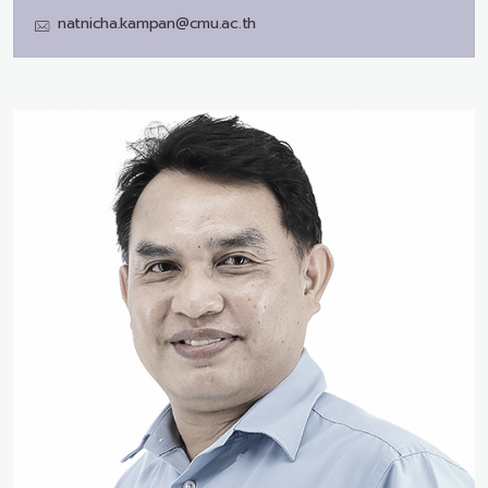
natnicha.kampan@cmu.ac.th