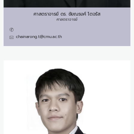
ศาสตราจารย์ ดร.
ชัยณรงค์ โตจรัส
ศาสตราจารย์
chainarong.t@cmu.ac.th