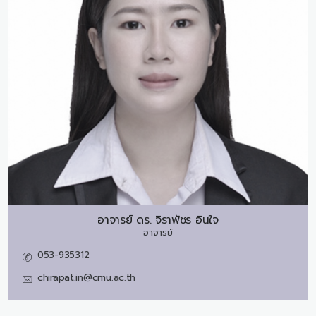
อาจารย์ ดร.
จิราพัชร อินใจ
อาจารย์
053-935312
chirapat.in@cmu.ac.th