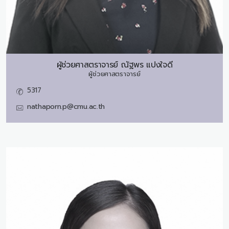
ผู้ช่วยศาสตราจารย์
ณัฐพร แปงใจดี
ผู้ช่วยศาสตราจารย์
5317
nathaporn.p@cmu.ac.th