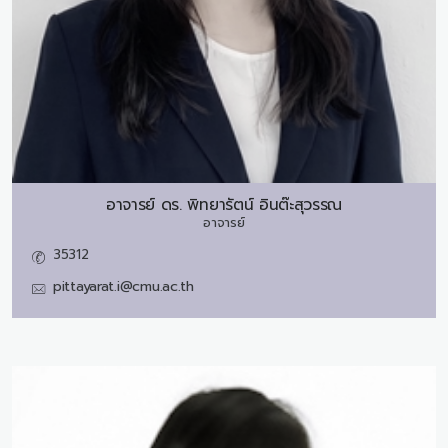
อาจารย์ ดร.
พิทยารัตน์ อินต๊ะสุวรรณ
อาจารย์
35312
pittayarat.i@cmu.ac.th