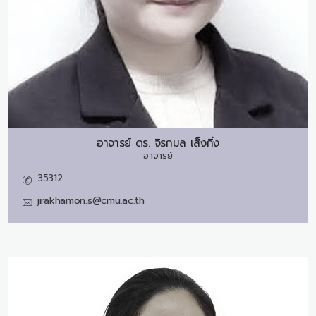
อาจารย์ ดร.
จิรกมล เส็งกิ่ง
อาจารย์
35312
jirakhamon.s@cmu.ac.th