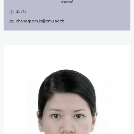
อาจารย์
35312
chanatporn.in@cmu.ac.th