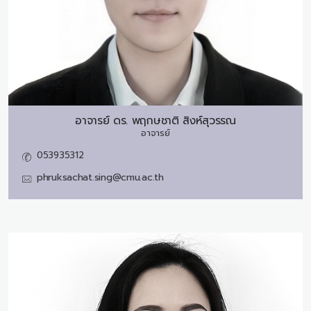
อาจารย์ ดร.
พฤกษชาติ สิงห์สุวรรณ
อาจารย์
053935312
phruksachat.sing@cmu.ac.th