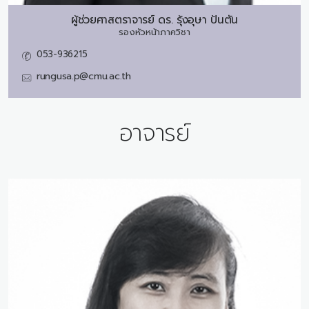
ผู้ช่วยศาสตราจารย์ ดร.
รุ้งอุษา ปันตัน
รองหัวหน้าภาควิชา
053-936215
rungusa.p@cmu.ac.th
อาจารย์