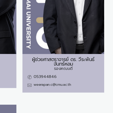
ผู้ช่วยศาสตราจารย์ ดร.
วีระพันธ์
จันทร์หอม
รองคณบดี
053944846
weerapan.c@cmu.ac.th