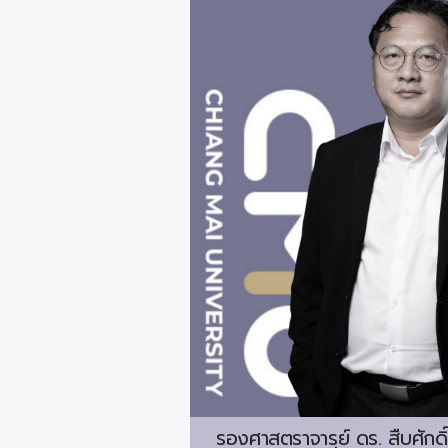
รองศาสตราจารย์ ดร.
สืบศักด