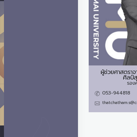
ผู้ช่วยศาสตราจ
ศิลป์
รอง
053-944818
thatchatham.s@c