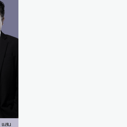
ิ์ แสน