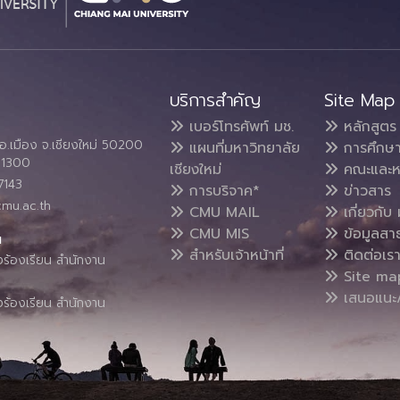
บริการสำคัญ
Site Map
เบอร์โทรศัพท์ มช.
หลักสูตร
อ.เมือง จ.เชียงใหม่ 50200
แผนที่มหาวิทยาลัย
การศึกษ
4 1300
เชียงใหม่
คณะและห
7143
การบริจาค*
ข่าวสาร
cmu.ac.th
CMU MAIL
เกี่ยวกับ 
CMU MIS
ข้อมูลสา
น
สำหรับเจ้าหน้าที่
ติดต่อเร
งร้องเรียน สำนักงาน
Site ma
เสนอแนะ/
งร้องเรียน สำนักงาน