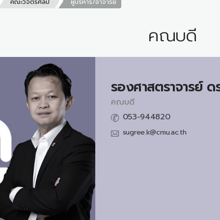
คณะวิจิตรศิลป์
ผู้บริหาร/อาจารย์
คณบดี
รองศาสตราจารย์ ดร
คณบดี
053-944820
sugree.k@cmu.ac.th