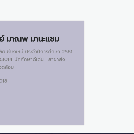
ย์
มาณพ มานะแซม
าลัยเชียงใหม่ ประจำปีการศึกษา 2561
03014 นักศึกษาดีเด่น : สาขาส่ง
แวดล้อม
2018