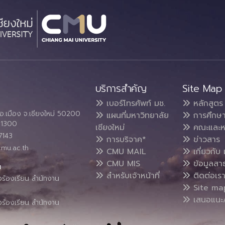
บริการสำคัญ
Site Map
เบอร์โทรศัพท์ มช.
หลักสูตร
อ.เมือง จ.เชียงใหม่ 50200
แผนที่มหาวิทยาลัย
การศึกษ
4 1300
เชียงใหม่
คณะและห
7143
การบริจาค*
ข่าวสาร
cmu.ac.th
CMU MAIL
เกี่ยวกับ 
CMU MIS
ข้อมูลสา
น
สำหรับเจ้าหน้าที่
ติดต่อเร
งร้องเรียน สำนักงาน
Site ma
เสนอแนะ/
งร้องเรียน สำนักงาน