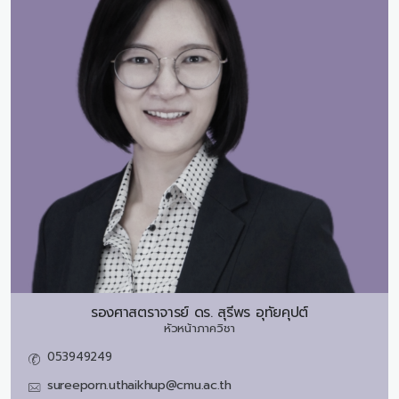
รองศาสตราจารย์ ดร.
สุรีพร อุทัยคุปต์
หัวหน้าภาควิชา
053949249
sureeporn.uthaikhup@cmu.ac.th