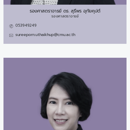
รองศาสตราจารย์ ดร.
สุรีพร อุทัยคุปต์
รองศาสตราจารย์
053949249
sureeporn.uthaikhup@cmu.ac.th