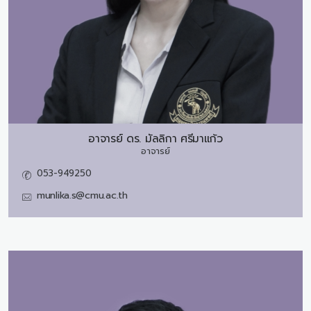
อาจารย์ ดร.
มัลลิกา ศรีมาแก้ว
อาจารย์
053-949250
munlika.s@cmu.ac.th