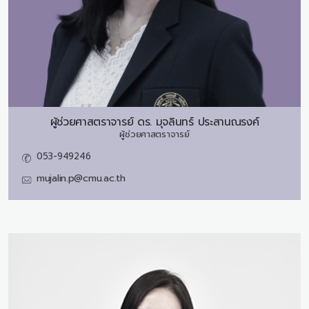
ผู้ช่วยศาสตราจารย์ ดร.
มุจลินทร์ ประสานณรงค์
ผู้ช่วยศาสตราจารย์
053-949246
mujalin.p@cmu.ac.th