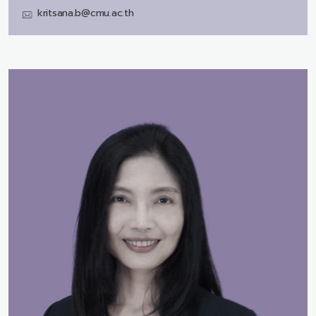
kritsana.b@cmu.ac.th