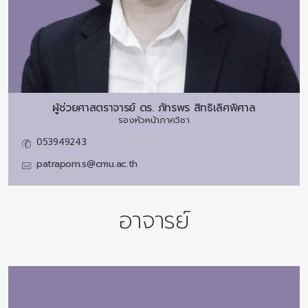
ผู้ช่วยศาสตราจารย์ ดร.
ภัทรพร สิทธิเลิศพิศาล
รองหัวหน้าภาควิชา
053949243
patraporn.s@cmu.ac.th
อาจารย์