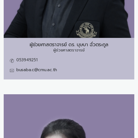
ผู้ช่วยศาสตราจารย์ ดร.
บุษบา ฉั่วตระกูล
ผู้ช่วยศาสตราจารย์
053949251
busaba.c@cmu.ac.th