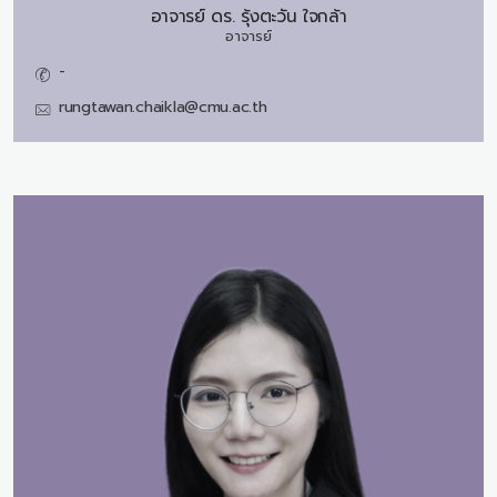
อาจารย์ ดร.
รุ้งตะวัน ใจกล้า
อาจารย์
-
rungtawan.chaikla@cmu.ac.th