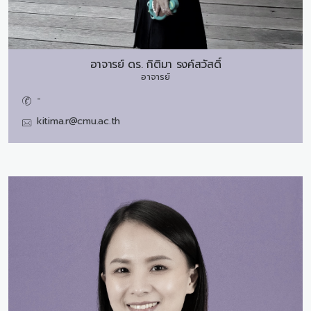
อาจารย์ ดร.
กิติมา รงค์สวัสดิ์
อาจารย์
-
kitima.r@cmu.ac.th