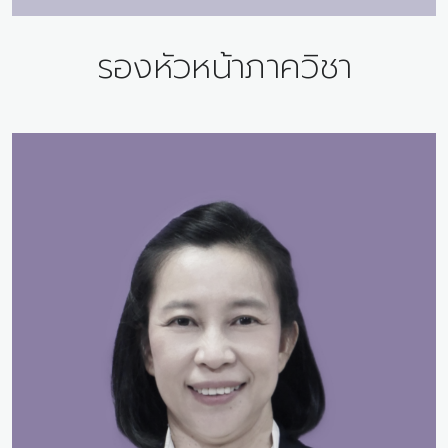
รองหัวหน้าภาควิชา