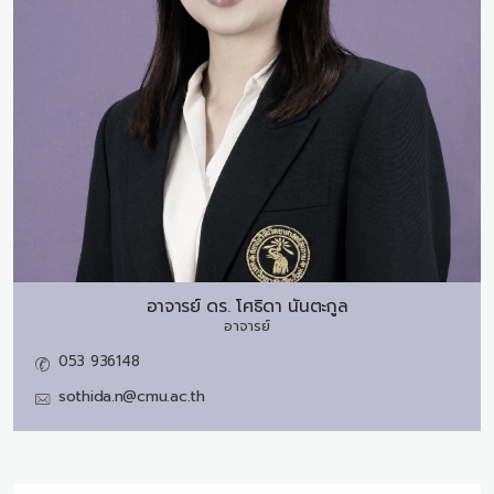
อาจารย์ ดร.
โศธิดา นันตะกูล
อาจารย์
053 936148
sothida.n@cmu.ac.th