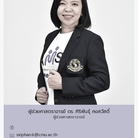
ผู้ช่วยศาสตราจารย์ ดร.
ศิริพันธุ์ คงสวัสดิ์
ผู้ช่วยศาสตราจารย์
siriphan.k@cmu.ac.th