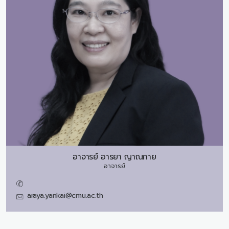
อาจารย์
อารยา ญาณกาย
อาจารย์
araya.yankai@cmu.ac.th