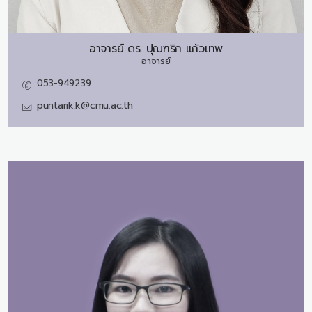
อาจารย์ ดร.
ปุณฑริก แก้วเทพ
อาจารย์
053-949239
puntarik.k@cmu.ac.th