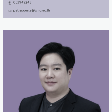
053949243
patraporn.s@cmu.ac.th