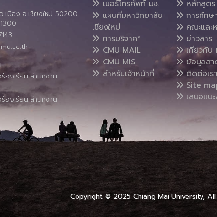
เบอร์โทรศัพท์ มช.
หลักสูตร
อ.เมือง จ.เชียงใหม่ 50200
แผนที่มหาวิทยาลัย
การศึกษ
4 1300
เชียงใหม่
คณะและห
7143
การบริจาค*
ข่าวสาร
cmu.ac.th
CMU MAIL
เกี่ยวกับ 
CMU MIS
ข้อมูลสา
น
สำหรับเจ้าหน้าที่
ติดต่อเร
งร้องเรียน สำนักงาน
Site ma
เสนอแนะ/
งร้องเรียน สำนักงาน
Copyright © 2025 Chiang Mai University, All