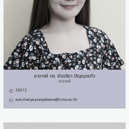
อาจารย์ ดร.
อัจฉริยา ปัญญาแก้ว
อาจารย์
35072
autchariya.punyakaew@cmu.ac.th