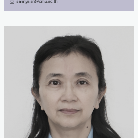
sarinya.sri@cmu.ac.th