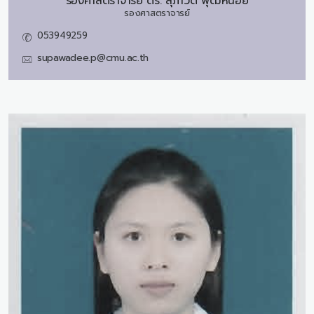
รองศาสตราจารย์ ดร.
สุภาวดี พุฒิหน่อย
รองศาสตราจารย์
053949259
supawadee.p@cmu.ac.th