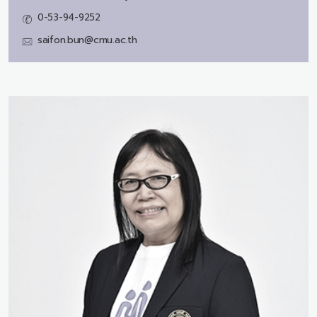
0-53-94-9252
saifon.bun@cmu.ac.th