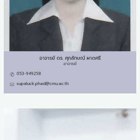
อาจารย์ ดร.
ศุภลักษณ์ ผาดศรี
อาจารย์
053-949258
supaluck.phad@cmu.ac.th