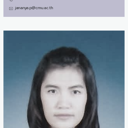
jananya.p@cmu.ac.th