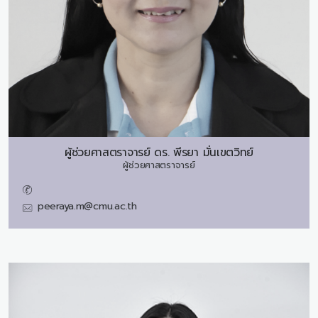
ผู้ช่วยศาสตราจารย์ ดร.
พีรยา มั่นเขตวิทย์
ผู้ช่วยศาสตราจารย์
peeraya.m@cmu.ac.th