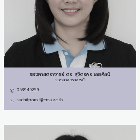
รองศาสตราจารย์ ดร.
สุจิตรพร เลอศิลป์
รองศาสตราจารย์
053949259
suchitporn.l@cmu.ac.th