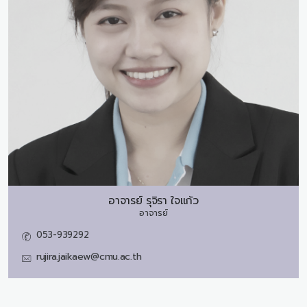
อาจารย์
รุจิรา ใจแก้ว
อาจารย์
053-939292
rujira.jaikaew@cmu.ac.th