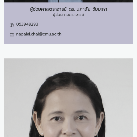
ผู้ช่วยศาสตราจารย์ ดร.
นภาลัย ชัยมะหา
ผู้ช่วยศาสตราจารย์
053949293
napalai.chai@cmu.ac.th