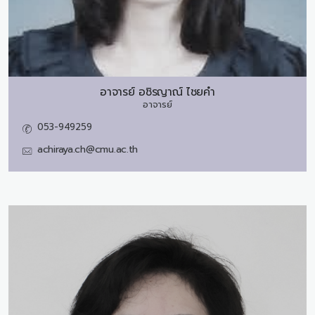
อาจารย์
อชิรญาณ์ ไชยคำ
อาจารย์
053-949259
achiraya.ch@cmu.ac.th