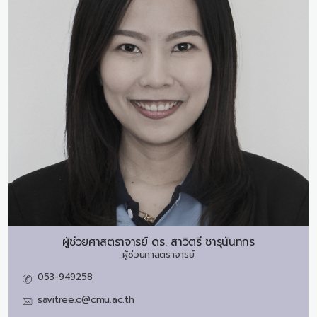
ผู้ช่วยศาสตราจารย์ ดร.
สาวิตรี ชารุนันทกร
ผู้ช่วยศาสตราจารย์
053-949258
savitree.c@cmu.ac.th