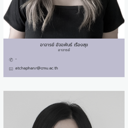
อาจารย์
อัจฉพันธ์ เรืองสุข
อาจารย์
-
atchaphan.r@cmu.ac.th