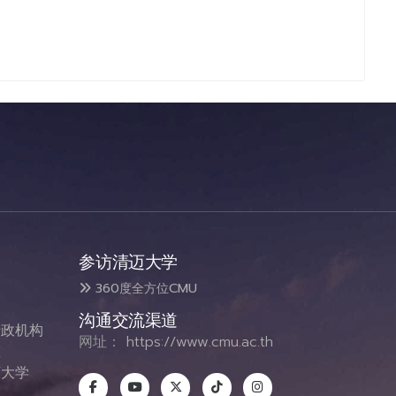
参访清迈大学
360度全方位CMU
沟通交流渠道
政机构
网址：
https://www.cmu.ac.th
态
大学
息