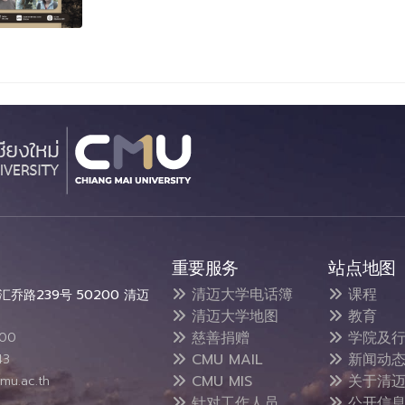
重要服务
站点地图
清迈大学电话簿
课程
乔路239号 50200 清迈
清迈大学地图
教育
慈善捐赠
学院及行
300
CMU MAIL
新闻动
43
CMU MIS
关于清迈
mu.ac.th
针对工作人员
公开信