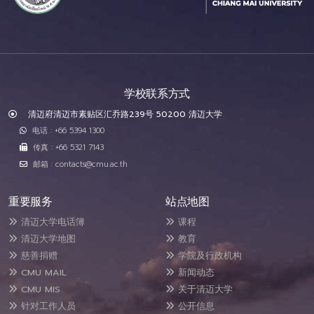
学校联系方式
清迈府清迈市素贴区汇乔路239号 50200 清迈大学
电话 : +66 5394 1300
传真 : +66 5321 7143
邮箱 : contacts@cmu.ac.th
重要服务
站点地图
清迈大学电话簿
课程
清迈大学地图
教育
慈善捐赠
学院及行政机构
CMU MAIL
新闻动态
CMU MIS
关于清迈大学
针对工作人员
公开信息