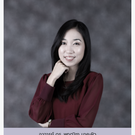
อาจารย์ ดร.
พฤฒิชา นาคะผิว