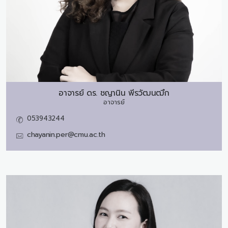
อาจารย์ ดร.
ชญานิน พีรวัฒนฒึก
อาจารย์
053943244
chayanin.per@cmu.ac.th