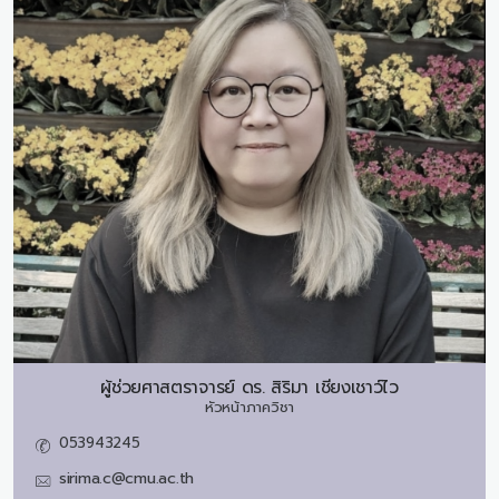
ผู้ช่วยศาสตราจารย์ ดร.
สิริมา เชียงเชาว์ไว
หัวหน้าภาควิชา
053943245
sirima.c@cmu.ac.th