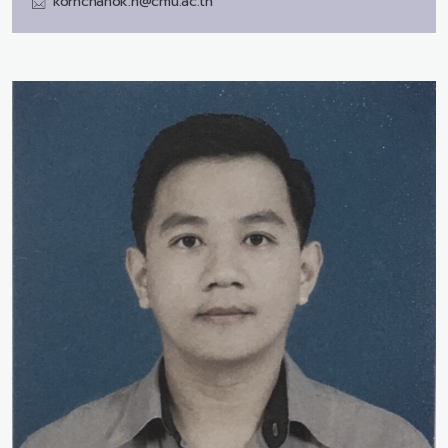
kornchanok.n@cmu.ac.th