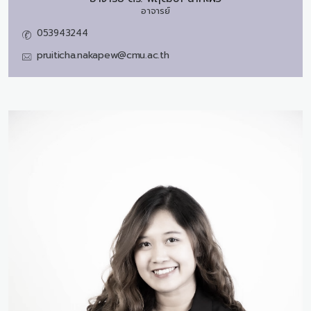
อาจารย์
053943244
pruiticha.nakapew@cmu.ac.th