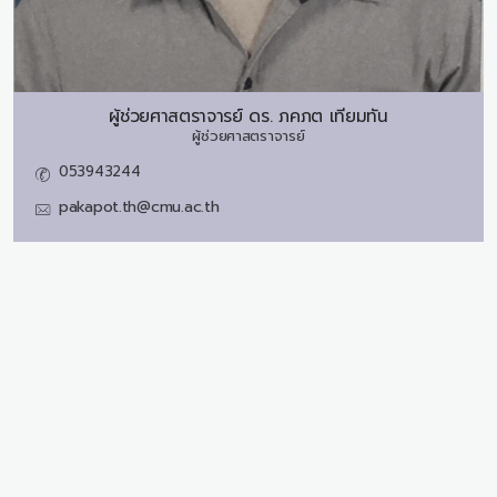
ผู้ช่วยศาสตราจารย์ ดร.
ภคภต เทียมทัน
ผู้ช่วยศาสตราจารย์
053943244
pakapot.th@cmu.ac.th