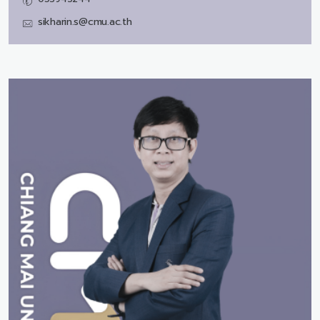
sikharin.s@cmu.ac.th