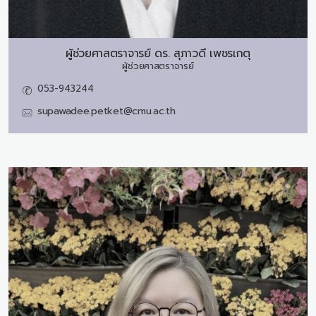
ผู้ช่วยศาสตราจารย์ ดร.
สุภาวดี เพชรเกตุ
ผู้ช่วยศาสตราจารย์
053-943244
supawadee.petket@cmu.ac.th