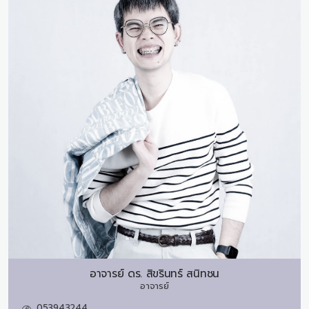
อาจารย์ ดร.
สิขรินทร์ สนิทชน
อาจารย์
053943244