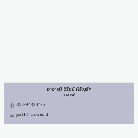
อาจารย์
จิรัชย์ หิรัญรัศ
อาจารย์
053-943244-5
jirat.h@cmu.ac.th