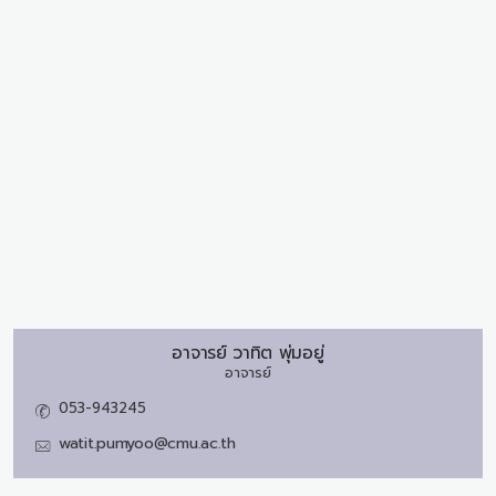
อาจารย์
วาทิต พุ่มอยู่
อาจารย์
053-943245
watit.pumyoo@cmu.ac.th