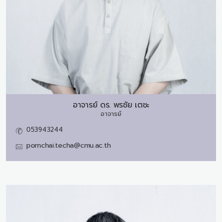
อาจารย์ ดร.
พรชัย เตชะ
อาจารย์
053943244
pornchai.techa@cmu.ac.th