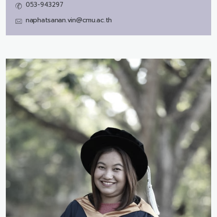
053-943297
naphatsanan.vin@cmu.ac.th