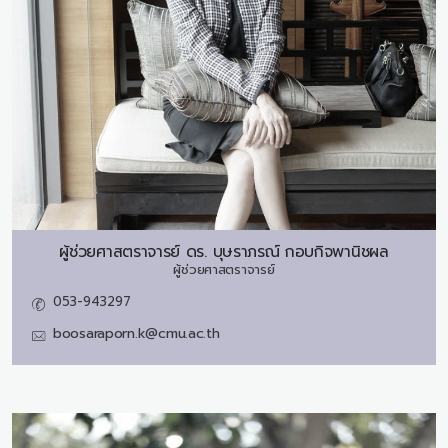
ผู้ช่วยศาสตราจารย์ ดร.
บุษราภรณ์ กอบกิจพานิชผล
ผู้ช่วยศาสตราจารย์
053-943297
boosaraporn.k@cmu.ac.th