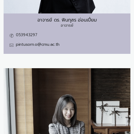
อาจารย์ ดร.
พินทุสร อ่อนเปี่ยม
อาจารย์
053943297
pintusorn.o@cmu.ac.th