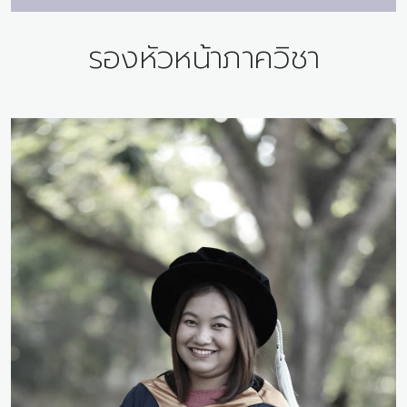
รองหัวหน้าภาควิชา