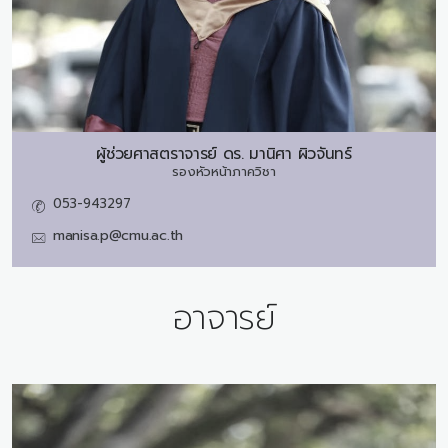
ผู้ช่วยศาสตราจารย์ ดร.
มานิศา ผิวจันทร์
รองหัวหน้าภาควิชา
053-943297
manisa.p@cmu.ac.th
อาจารย์