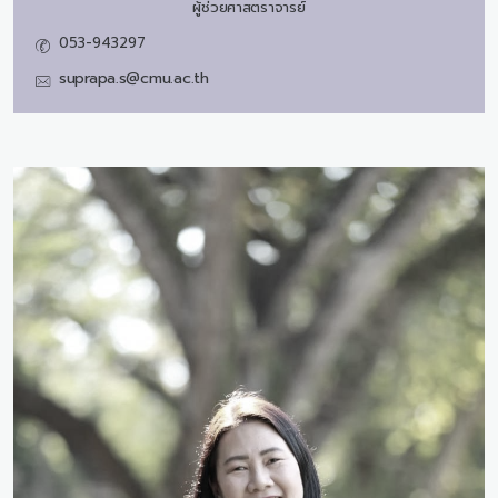
ผู้ช่วยศาสตราจารย์
053-943297
suprapa.s@cmu.ac.th