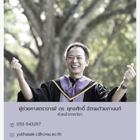
ผู้ช่วยศาสตราจารย์ ดร.
ยุทธศักดิ์ ฉัตรแก้วนภานนท์
หัวหน้าภาควิชา
053-943297
yuthasak.c@cmu.ac.th