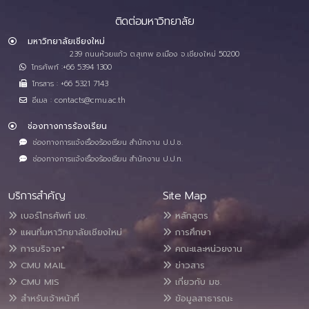
ติดต่อมหาวิทยาลัย
มหาวิทยาลัยเชียงใหม่
239 ถนนห้วยแก้ว ต.สุเทพ อ.เมือง จ.เชียงใหม่ 50200
โทรศัพท์ :+66 5394 1300
โทรสาร : +66 5321 7143
อีเมล : contacts@cmu.ac.th
ช่องทางการร้องเรียน
ช่องทางการแจ้งเรื่องร้องเรียน สำนักงาน ป.ป.ช.
ช่องทางการแจ้งเรื่องร้องเรียน สำนักงาน ป.ป.ท.
บริการสำคัญ
Site Map
เบอร์โทรศัพท์ มช.
หลักสูตร
แผนที่มหาวิทยาลัยเชียงใหม่
การศึกษา
การบริจาค*
คณะและหน่วยงาน
CMU MAIL
ข่าวสาร
CMU MIS
เกี่ยวกับ มช.
สำหรับเจ้าหน้าที่
ข้อมูลสาธารณะ