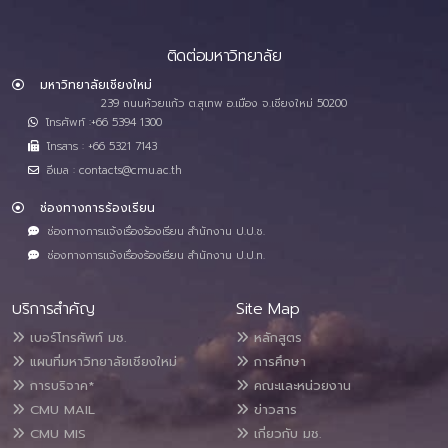
ติดต่อมหาวิทยาลัย
มหาวิทยาลัยเชียงใหม่
239 ถนนห้วยแก้ว ต.สุเทพ อ.เมือง จ.เชียงใหม่ 50200
โทรศัพท์ :+66 5394 1300
โทรสาร : +66 5321 7143
อีเมล : contacts@cmu.ac.th
ช่องทางการร้องเรียน
ช่องทางการแจ้งเรื่องร้องเรียน สำนักงาน ป.ป.ช.
ช่องทางการแจ้งเรื่องร้องเรียน สำนักงาน ป.ป.ท.
บริการสำคัญ
Site Map
เบอร์โทรศัพท์ มช.
หลักสูตร
แผนที่มหาวิทยาลัยเชียงใหม่
การศึกษา
การบริจาค*
คณะและหน่วยงาน
CMU MAIL
ข่าวสาร
CMU MIS
เกี่ยวกับ มช.