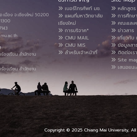
เบอร์โทรศัพท์ มช.
หลักสูตร
อ.เมือง จ.เชียงใหม่ 50200
แผนที่มหาวิทยาลัย
การศึกษ
4 1300
เชียงใหม่
คณะและห
7143
การบริจาค*
ข่าวสาร
cmu.ac.th
CMU MAIL
เกี่ยวกับ 
CMU MIS
ข้อมูลสา
น
สำหรับเจ้าหน้าที่
ติดต่อเร
งร้องเรียน สำนักงาน
Site ma
เสนอแนะ/
งร้องเรียน สำนักงาน
Copyright © 2025 Chiang Mai University, All