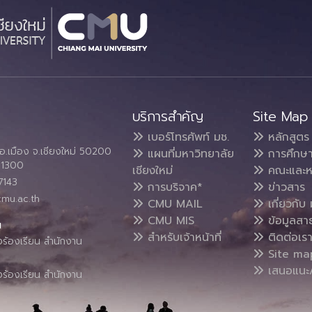
บริการสำคัญ
Site Map
เบอร์โทรศัพท์ มช.
หลักสูตร
อ.เมือง จ.เชียงใหม่ 50200
แผนที่มหาวิทยาลัย
การศึกษ
4 1300
เชียงใหม่
คณะและห
7143
การบริจาค*
ข่าวสาร
cmu.ac.th
CMU MAIL
เกี่ยวกับ 
CMU MIS
ข้อมูลสา
น
สำหรับเจ้าหน้าที่
ติดต่อเร
งร้องเรียน สำนักงาน
Site ma
เสนอแนะ/
งร้องเรียน สำนักงาน