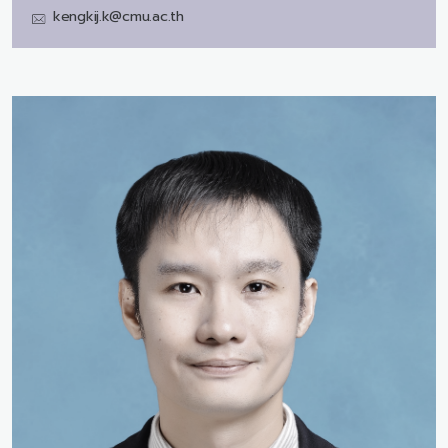
kengkij.k@cmu.ac.th