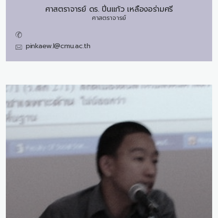
ศาสตราจารย์ ดร.
ปิ่นแก้ว เหลืองอร่ามศรี
ศาสตราจารย์
pinkaew.l@cmu.ac.th