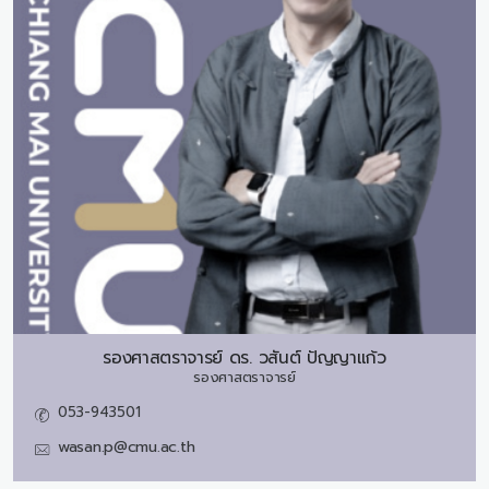
รองศาสตราจารย์ ดร.
วสันต์ ปัญญาแก้ว
รองศาสตราจารย์
053-943501
wasan.p@cmu.ac.th