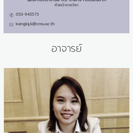
หัวหน้าภาควิชา
053-943575
kengkij.k@cmu.ac.th
อาจารย์