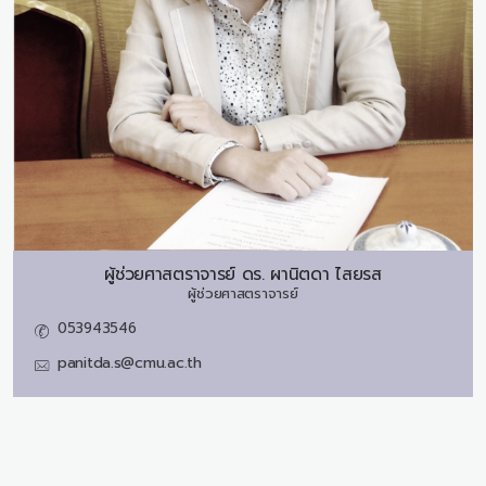
ผู้ช่วยศาสตราจารย์ ดร.
ผานิตดา ไสยรส
ผู้ช่วยศาสตราจารย์
053943546
panitda.s@cmu.ac.th