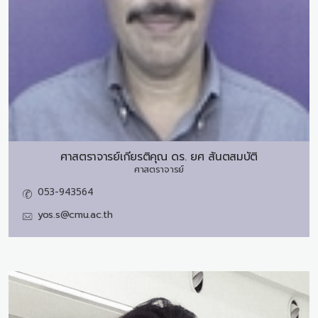
ศาสตราจารย์เกียรติคุณ ดร.
ยศ สันตสมบัติ
ศาสตราจารย์
053-943564
yos.s@cmu.ac.th