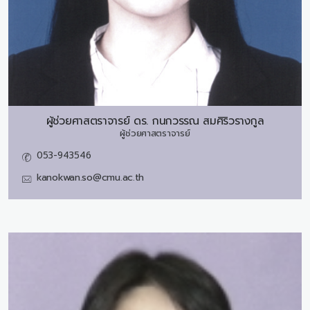
ผู้ช่วยศาสตราจารย์ ดร.
กนกวรรณ สมศิริวรางกูล
ผู้ช่วยศาสตราจารย์
053-943546
kanokwan.so@cmu.ac.th