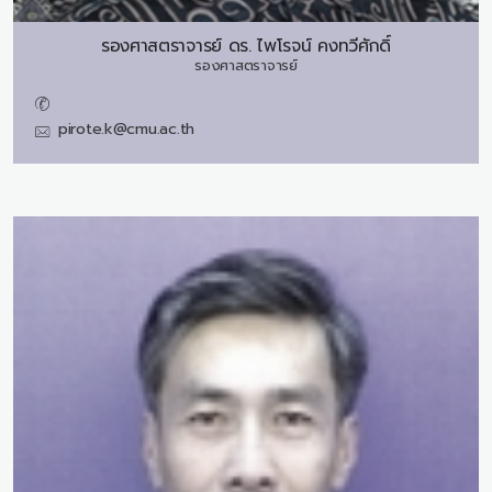
รองศาสตราจารย์ ดร.
ไพโรจน์ คงทวีศักดิ์
รองศาสตราจารย์
pirote.k@cmu.ac.th