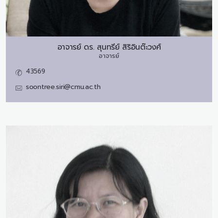
อาจารย์ ดร.
สุนทรีย์ สิริอินต๊ะวงศ์
อาจารย์
43569
soontree.siri@cmu.ac.th