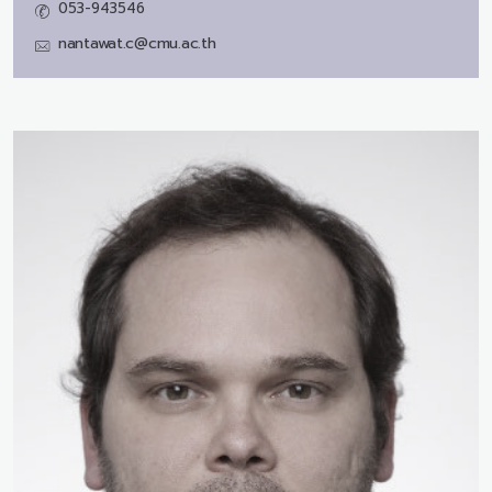
053-943546
nantawat.c@cmu.ac.th