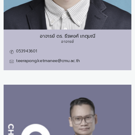
อาจารย์ ดร.
ธีรพงศ์ เกตุมณี
อาจารย์
053943601
teerapong.ketmanee@cmu.ac.th