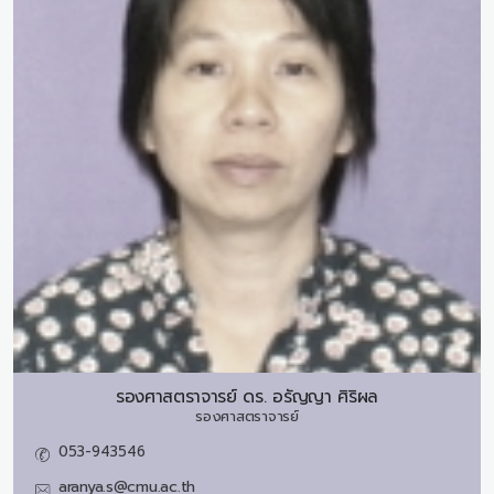
รองศาสตราจารย์ ดร.
อรัญญา ศิริผล
รองศาสตราจารย์
053-943546
aranya.s@cmu.ac.th