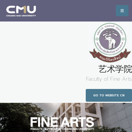
艺术学院
Faculty of Fine Arts
GO TO WEBSITE CN