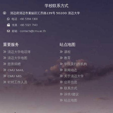
学校联系方式
清迈府清迈市素贴区汇乔路239号 50200 清迈大学
电话 : +66 5394 1300
传真 : +66 5321 7143
邮箱 : contacts@cmu.ac.th
重要服务
站点地图
清迈大学电话簿
课程
清迈大学地图
教育
慈善捐赠
学院及行政机构
CMU MAIL
新闻动态
CMU MIS
关于清迈大学
针对工作人员
公开信息
联系方式
诉求/建议
站点地图