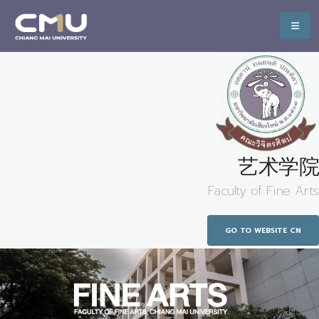
艺术学院
Faculty of Fine Arts
GO TO WEBSITE CN