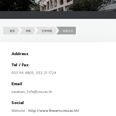
首页
学院
艺术学院
联系方式
Address
Tel / Fax
053 94 4805, 053 21 1724
Email
saraban_fofa@cmu.ac.th
Social
Website :
http://www.finearts.cmu.ac.th/