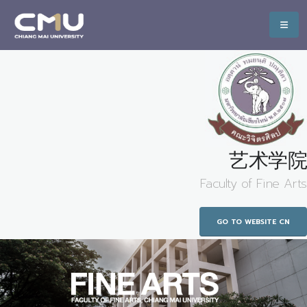
艺术学院
Faculty of Fine Arts
GO TO WEBSITE CN