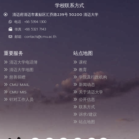
学校联系方式
清迈府清迈市素贴区汇乔路239号 50200 清迈大学
电话 : +66 5394 1300
传真 : +66 5321 7143
邮箱 : contacts@cmu.ac.th
重要服务
站点地图
清迈大学电话簿
课程
清迈大学地图
教育
慈善捐赠
学院及行政机构
CMU MAIL
新闻动态
CMU MIS
关于清迈大学
针对工作人员
公开信息
联系方式
诉求/建议
站点地图