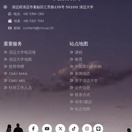
清迈府清迈市素贴区汇乔路239号 50200 清迈大学
电话 : +66 5394 1300
传真 : +66 5321 7143
邮箱 : contacts@cmu.ac.th
重要服务
站点地图
清迈大学电话簿
课程
清迈大学地图
教育
慈善捐赠
学院及行政机构
CMU MAIL
新闻动态
CMU MIS
关于清迈大学
针对工作人员
公开信息
联系方式
诉求/建议
站点地图