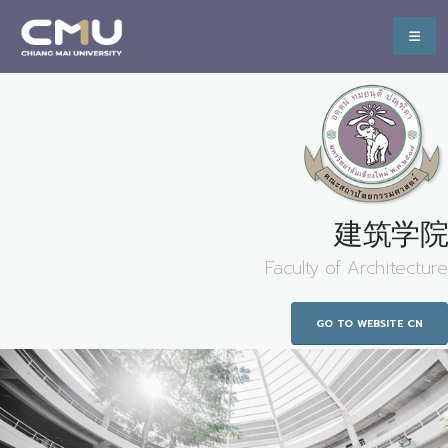
建筑学院
Faculty of Architecture
GO TO WEBSITE CN