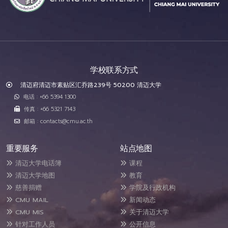
学校联系方式
清迈府清迈市素贴区汇乔路239号 50200 清迈大学
电话 : +66 5394 1300
传真 : +66 5321 7143
邮箱 : contacts@cmu.ac.th
重要服务
站点地图
清迈大学电话簿
课程
清迈大学地图
教育
慈善捐赠
学院及行政机构
CMU MAIL
新闻动态
CMU MIS
关于清迈大学
针对工作人员
公开信息