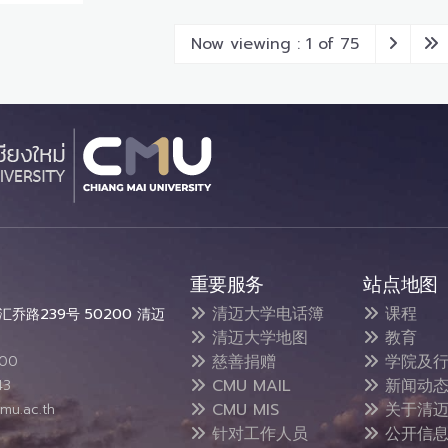
Now viewing : 1 of 75
重要服务
站点地图
清迈大学电话簿
课程
乔路239号 50200 清迈
清迈大学地图
教育
慈善捐赠
学院及行
300
CMU MAIL
新闻动
43
CMU MIS
关于清迈
mu.ac.th
针对工作人员
公开信