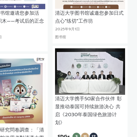
书馆邀请您参加活
清迈大学图书馆诚邀您参加日式
积木——考试后的正念
点心"练切"工作坊
2025年9月1日
日
图书馆
清迈大学携手50家合作伙伴 彰
显推动泰国可持续旅游决心 共
启《2030年泰国绿色旅游计
划》
研究問卷調查：「清
SDGs
3
11
17