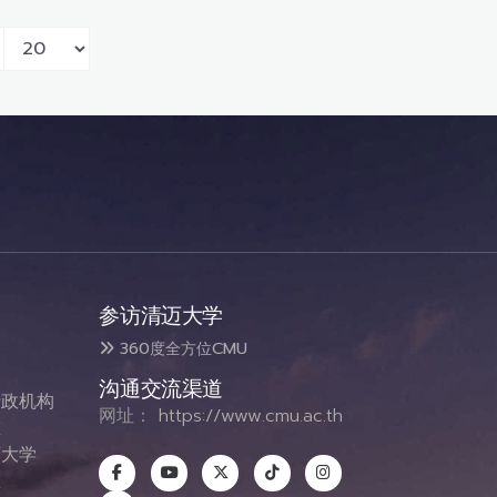
参访清迈大学
360度全方位CMU
沟通交流渠道
政机构
网址：
https://www.cmu.ac.th
态
大学
息