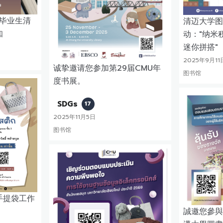
预毕业生清
清迈大学图
知
动："纳米
迷你拼搭"
2025年9月11
诚挚邀请您参加第29届CMU年
图书馆
度书展。
SDGs
17
2025年11月5日
图书馆
手提袋工作
誠邀您參與