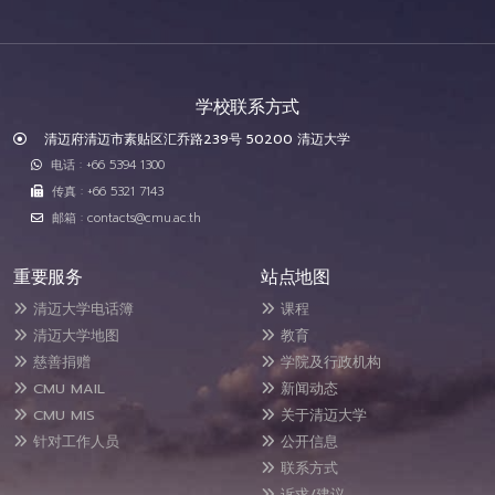
学校联系方式
清迈府清迈市素贴区汇乔路239号 50200 清迈大学
电话 : +66 5394 1300
传真 : +66 5321 7143
邮箱 : contacts@cmu.ac.th
重要服务
站点地图
清迈大学电话簿
课程
清迈大学地图
教育
慈善捐赠
学院及行政机构
CMU MAIL
新闻动态
CMU MIS
关于清迈大学
针对工作人员
公开信息
联系方式
诉求/建议