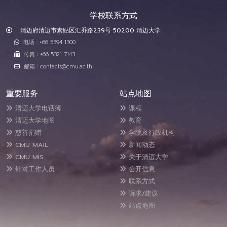
学校联系方式
清迈府清迈市素贴区汇乔路239号 50200 清迈大学
电话 : +66 5394 1300
传真 : +66 5321 7143
邮箱 : contacts@cmu.ac.th
重要服务
站点地图
清迈大学电话簿
课程
清迈大学地图
教育
慈善捐赠
学院及行政机构
CMU MAIL
新闻动态
CMU MIS
关于清迈大学
针对工作人员
公开信息
联系方式
诉求/建议
站点地图