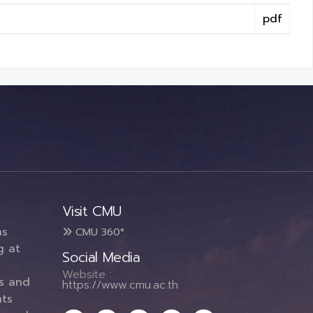
pdf
Visit CMU
ms
CMU 360°
g at
Social Media
Website :
es and
https://www.cmu.ac.th
ts