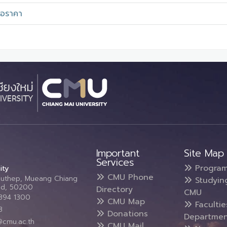
นอราคา
Important
Site Map
Services
Progra
ity
CMU Phone
Suthep, Mueang Chiang
Studyin
and, 50200
Directory
CMU
5394 1300
CMU Map
Faculti
3
Donations
Departmen
@cmu.ac.th
CMU Mail