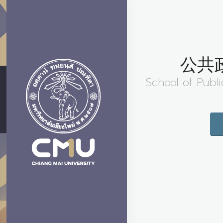
公共
School of Publi