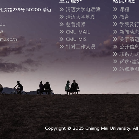
重要服务
站点地图
清迈大学电话簿
课程
乔路239号 50200 清迈
清迈大学地图
教育
慈善捐赠
学院及行
300
CMU MAIL
新闻动
43
CMU MIS
关于清迈
mu.ac.th
针对工作人员
公开信
联系方
诉求/建
站点地
Copyright © 2025 Chiang Mai University, All