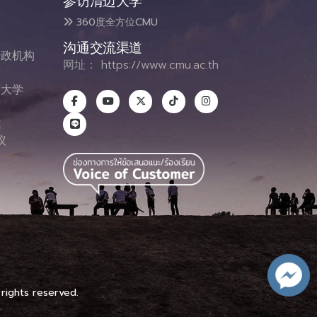
参访清迈大学
360度全方位CMU
沟通交流渠道
政机构
网址：
https://www.cmu.ac.th
态
大学
息
式
议
图
 rights reserved.