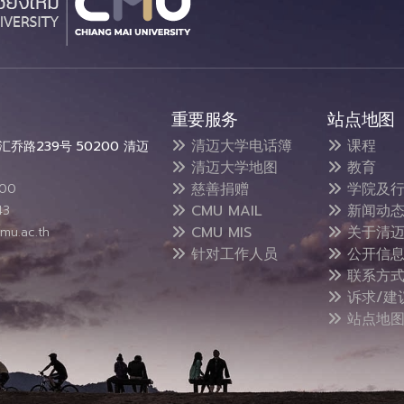
重要服务
站点地图
清迈大学电话簿
课程
乔路239号 50200 清迈
清迈大学地图
教育
慈善捐赠
学院及行
300
CMU MAIL
新闻动
43
CMU MIS
关于清迈
mu.ac.th
针对工作人员
公开信
联系方
诉求/建
站点地