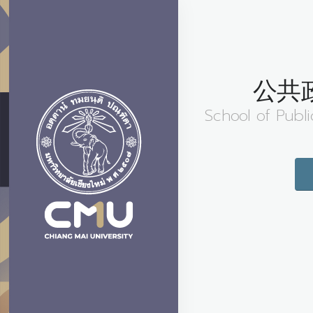
公共
School of Publi