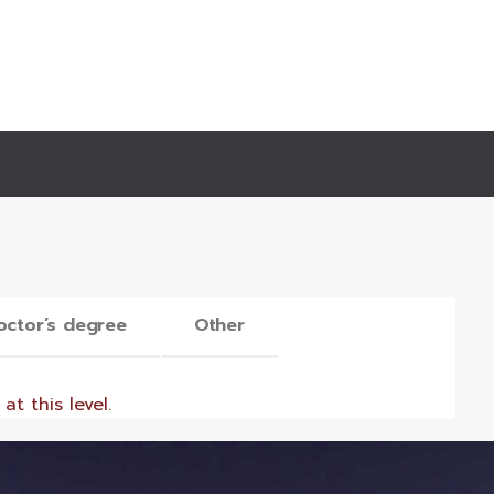
octor’s degree
Other
at this level.