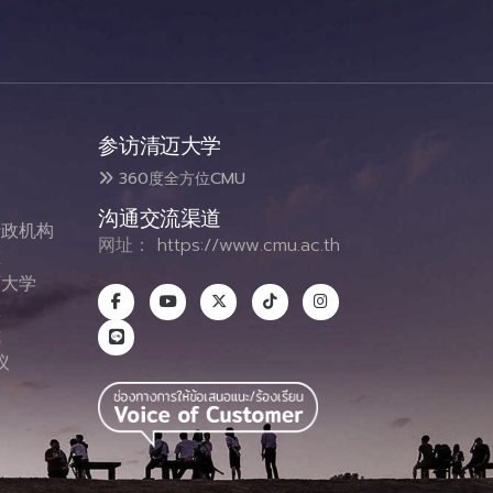
参访清迈大学
360度全方位CMU
沟通交流渠道
政机构
网址：
https://www.cmu.ac.th
态
大学
息
式
议
图