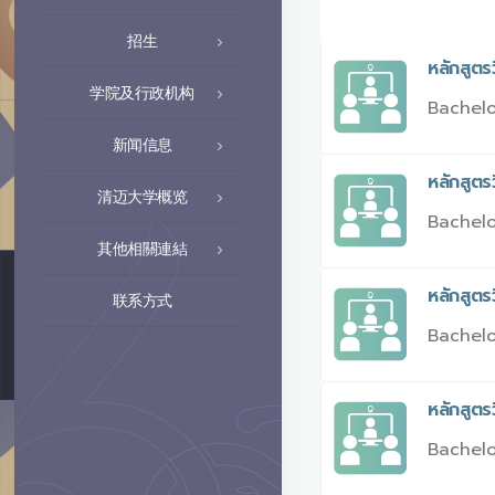
招生
หลักสูตร
学院及行政机构
Bachelo
新闻信息
หลักสูต
清迈大学概览
Bachelo
其他相關連結
หลักสูตร
联系方式
Bachelo
หลักสูต
Bachelo