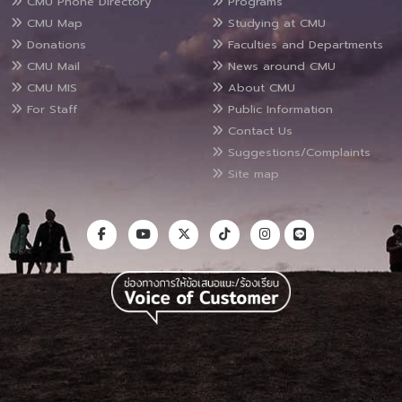
CMU Phone Directory
Programs
CMU Map
Studying at CMU
Donations
Faculties and Departments
CMU Mail
News around CMU
CMU MIS
About CMU
For Staff
Public Information
Contact Us
Suggestions/Complaints
Site map