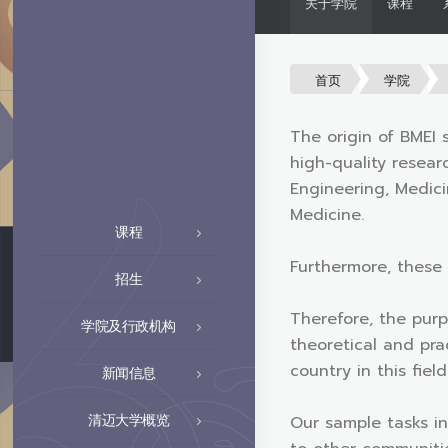
关于学院
课程
首页
学院
The origin of BMEI 
high-quality resear
Engineering, Medici
Medicine.
课程
Furthermore, these
招生
Therefore, the purp
学院及行政机构
theoretical and pra
country in this fie
新闻信息
清迈大学概览
Our sample tasks i