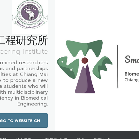
工程研究所
ering Institute
rmined researchers
ns and partnerships
ulties at Chiang Mai
dy to produce a new
e students who will
h multidisciplinary
iency in Biomedical
Engineering.
GO TO WEBSITE CN