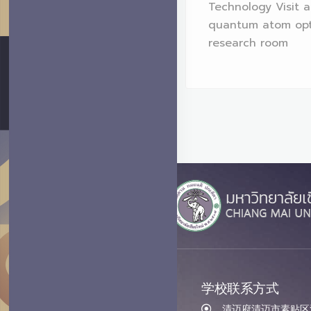
Technology Visit a
Technology Visit a
quantum atom optics
quantum atom opt
research room
research room
学校联系方式
清迈府清迈市素贴区汇