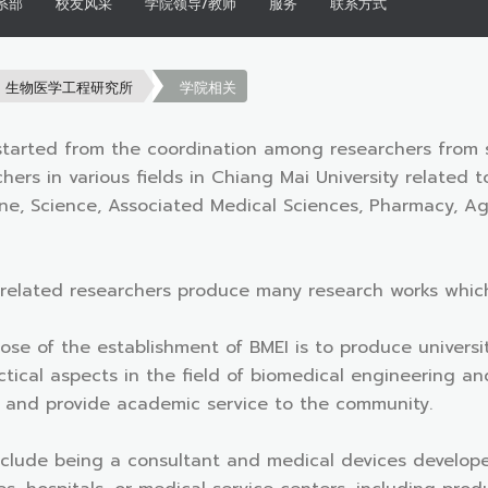
系部
校友风采
学院领导/教师
服务
联系方式
生物医学工程研究所
学院相关
started from the coordination among researchers from se
chers in various fields in Chiang Mai University related 
ne, Science, Associated Medical Sciences, Pharmacy, Agr
 related researchers produce many research works which
ose of the establishment of BMEI is to produce univers
ctical aspects in the field of biomedical engineering 
ld and provide academic service to the community.
nclude being a consultant and medical devices develo