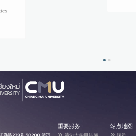
ics
重要服务
站点地图
清迈大学电话簿
课程
乔路239号 50200 清迈