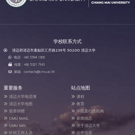
学校联系方式
清迈府清迈市素贴区汇乔路239号 50200 清迈大学
电话 : +66 5394 1300
传真 : +66 5321 7143
邮箱 : contacts@cmu.ac.th
重要服务
站点地图
清迈大学电话簿
课程
清迈大学地图
教育
慈善捐赠
学院及行政机构
CMU MAIL
新闻动态
CMU MIS
关于清迈大学
针对工作人员
公开信息