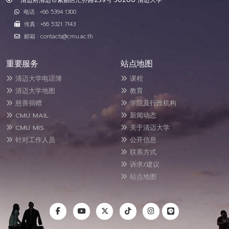
清迈府清迈市素贴区汇乔路239号 50200 清迈大学
电话 : +66 5394 1300
传真 : +66 5321 7143
邮箱 : contacts@cmu.ac.th
重要服务
站点地图
清迈大学电话簿
课程
清迈大学地图
教育
慈善捐赠
学院及行政机构
CMU MAIL
新闻动态
CMU MIS
关于清迈大学
针对工作人员
公开信息
联系方式
诉求/建议
站点地图