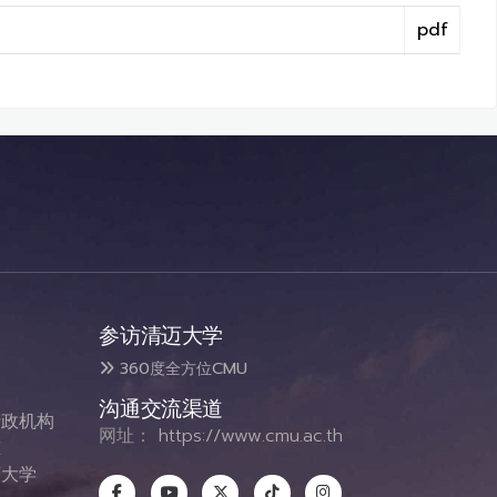
pdf
参访清迈大学
360度全方位CMU
沟通交流渠道
政机构
网址：
https://www.cmu.ac.th
态
大学