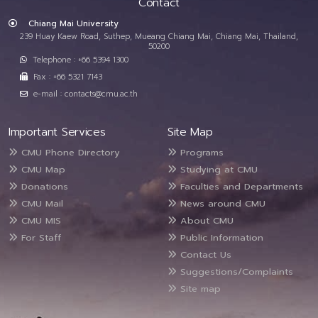
Contact
Chiang Mai University
239 Huay Kaew Road, Suthep, Mueang Chiang Mai, Chiang Mai, Thailand,
50200
Telephone : +66 5394 1300
Fax : +66 5321 7143
e-mail : contacts@cmu.ac.th
Important Services
Site Map
CMU Phone Directory
Programs
CMU Map
Studying at CMU
Donations
Faculties and Departments
CMU Mail
News around CMU
CMU MIS
About CMU
For Staff
Public Information
Contact Us
Suggestions/Complaints
Site map