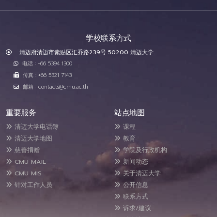
学校联系方式
清迈府清迈市素贴区汇乔路239号 50200 清迈大学
电话 : +66 5394 1300
传真 : +66 5321 7143
邮箱 : contacts@cmu.ac.th
重要服务
站点地图
清迈大学电话簿
课程
清迈大学地图
教育
慈善捐赠
学院及行政机构
CMU MAIL
新闻动态
CMU MIS
关于清迈大学
针对工作人员
公开信息
联系方式
诉求/建议