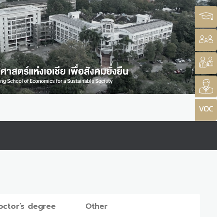
octor’s degree
Other