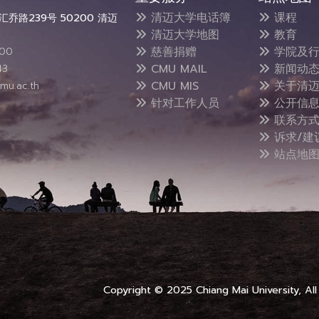
清迈大学电话簿
课程
乔路239号 50200 清迈
清迈大学地图
教育
慈善捐赠
学院及行
300
CMU MAIL
新闻动
43
CMU MIS
关于清迈
mu.ac.th
针对工作人员
公开信
联系方
诉求/建
站点地
Copyright © 2025 Chiang Mai University, All