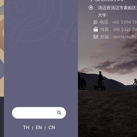
清迈府清迈市素贴区汇
大学
电话 : +66 5394 1
传真 : +66 5321 71
邮箱 : contacts@c
TH
EN
CN
|
|