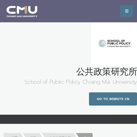
公共政策研究所
School of Public Policy Chiang Mai University
GO TO WEBSITE CN