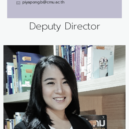
piyapong.b@cmu.ac.th
Deputy Director