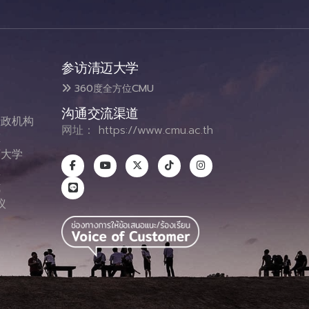
参访清迈大学
360度全方位CMU
沟通交流渠道
政机构
网址：
https://www.cmu.ac.th
态
大学
息
式
议
图