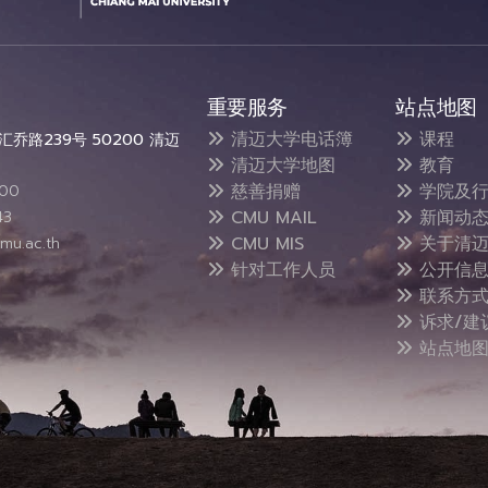
重要服务
站点地图
清迈大学电话簿
课程
乔路239号 50200 清迈
清迈大学地图
教育
慈善捐赠
学院及行
300
CMU MAIL
新闻动
43
CMU MIS
关于清迈
mu.ac.th
针对工作人员
公开信
联系方
诉求/建
站点地