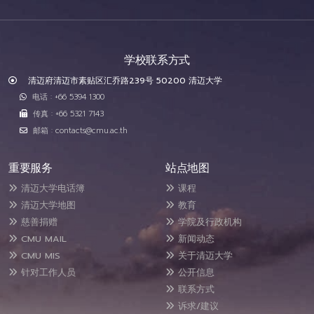
学校联系方式
清迈府清迈市素贴区汇乔路239号 50200 清迈大学
电话 : +66 5394 1300
传真 : +66 5321 7143
邮箱 : contacts@cmu.ac.th
重要服务
站点地图
清迈大学电话簿
课程
清迈大学地图
教育
慈善捐赠
学院及行政机构
CMU MAIL
新闻动态
CMU MIS
关于清迈大学
针对工作人员
公开信息
联系方式
诉求/建议