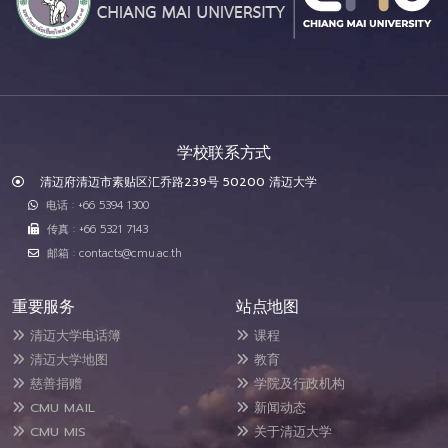
学校联系方式
清迈府清迈市素贴区汇乔路239号 50200 清迈大学
电话 : +66 5394 1300
传真 : +66 5321 7143
邮箱 : contacts@cmu.ac.th
重要服务
站点地图
清迈大学电话簿
课程
清迈大学地图
教育
慈善捐赠
学院及行政机构
CMU MAIL
新闻动态
CMU MIS
关于清迈大学