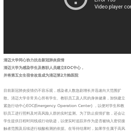
清迈大学同心协力抗击新冠肺炎疫情
清迈大学为感染学生及教职人员建立EOC中心，
并将第五女生宿舍改造成为清迈第2方舱医院
目前新冠肺炎疫情仍不容乐观，感染者人数急剧增长并迅速向大范围扩
散。清迈大学非常关心所有学生、教职员工及人民的身体健康，加快建立
紧急行动中心EOC(Emergency Operation Center) ，以便对学生和教
职员工进行照料及对高风险人群的实时监测。为了防止疫情扩散，还会让
学生提供日程时间线或行动轨迹，以便实时追踪并作为是否被纳入密切接
触者范围及后续进行核酸检测的依据。在等待结果时，如果学生属于高风