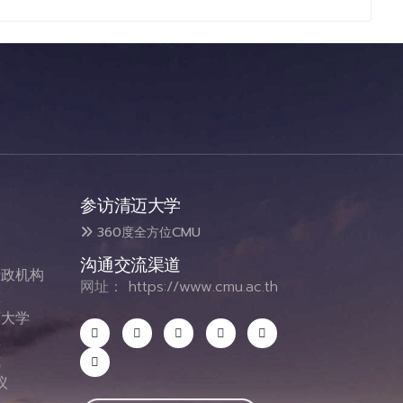
参访清迈大学
360度全方位CMU
沟通交流渠道
政机构
网址：
https://www.cmu.ac.th
态
大学
息
式
议