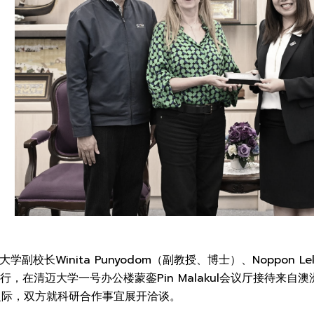
学副校长Winita Punyodom（副教授、博士）、Noppon Le
ul教授一行，在清迈大学一号办公楼蒙銮Pin Malakul会议厅接待来
之际，双方就科研合作事宜展开洽谈。