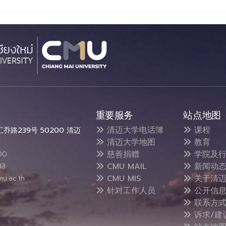
重要服务
站点地图
清迈大学电话簿
课程
路239号 50200 清迈
清迈大学地图
教育
慈善捐赠
学院及行
00
CMU MAIL
新闻动
43
CMU MIS
关于清迈
u.ac.th
针对工作人员
公开信
联系方
诉求/建