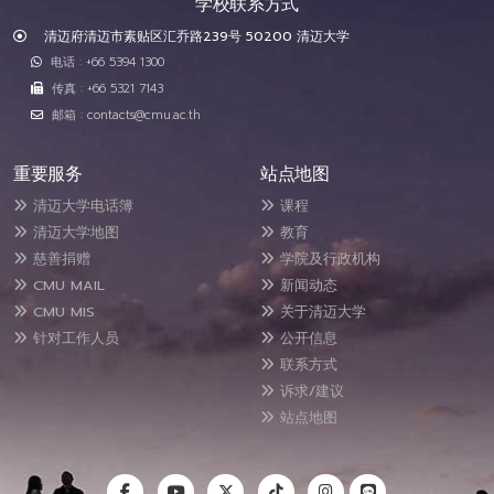
学校联系方式
清迈府清迈市素贴区汇乔路239号 50200 清迈大学
电话 : +66 5394 1300
传真 : +66 5321 7143
邮箱 : contacts@cmu.ac.th
重要服务
站点地图
清迈大学电话簿
课程
清迈大学地图
教育
慈善捐赠
学院及行政机构
CMU MAIL
新闻动态
CMU MIS
关于清迈大学
针对工作人员
公开信息
联系方式
诉求/建议
站点地图