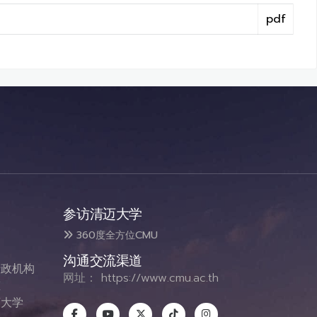
pdf
参访清迈大学
360度全方位CMU
沟通交流渠道
政机构
网址：
https://www.cmu.ac.th
态
大学