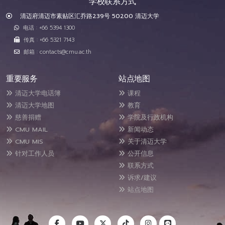
学校联系方式
清迈府清迈市素贴区汇乔路239号 50200 清迈大学
电话 : +66 5394 1300
传真 : +66 5321 7143
邮箱 : contacts@cmu.ac.th
重要服务
站点地图
清迈大学电话簿
课程
清迈大学地图
教育
慈善捐赠
学院及行政机构
CMU MAIL
新闻动态
CMU MIS
关于清迈大学
针对工作人员
公开信息
联系方式
诉求/建议
站点地图