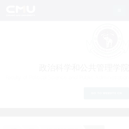
政治科学和公共管理学院
Faculty of Political Science and Public Administration
GO TO WEBSITE CN