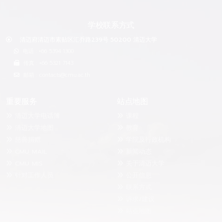
学校联系方式
清迈府清迈市素贴区汇乔路239号 50200 清迈大学
电话 : +66 5394 1300
传真 : +66 5321 7143
邮箱 : contacts@cmu.ac.th
重要服务
站点地图
清迈大学电话簿
课程
清迈大学地图
教育
慈善捐赠
学院及行政机构
CMU MAIL
新闻动态
CMU MIS
关于清迈大学
针对工作人员
公开信息
联系方式
诉求/建议
站点地图