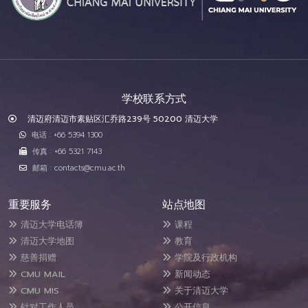
学校联系方式
清迈府清迈市素贴区汇乔路239号 50200 清迈大学
电话 : +66 5394 1300
传真 : +66 5321 7143
邮箱 : contacts@cmu.ac.th
重要服务
站点地图
清迈大学电话簿
课程
清迈大学地图
教育
慈善捐赠
学院及行政机构
CMU MAIL
新闻动态
CMU MIS
关于清迈大学
针对工作人员
公开信息