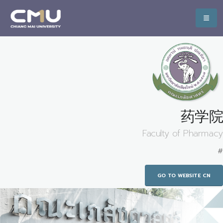
药学院
Faculty of Pharmacy
#
GO TO WEBSITE CN