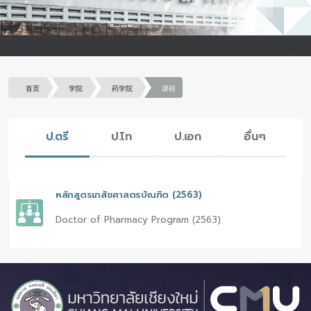
首页
学院
药学院
课程
ป.ตรี
ป.โท
ป.เอก
อื่นๆ
หลักสูตรเภสัชศาสตรบัณฑิต (2563)
Doctor of Pharmacy Program (2563)