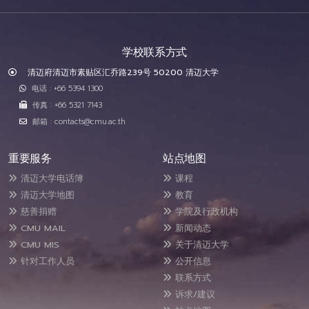
学校联系方式
清迈府清迈市素贴区汇乔路239号 50200 清迈大学
电话 : +66 5394 1300
传真 : +66 5321 7143
邮箱 : contacts@cmu.ac.th
重要服务
站点地图
清迈大学电话簿
课程
清迈大学地图
教育
慈善捐赠
学院及行政机构
CMU MAIL
新闻动态
CMU MIS
关于清迈大学
针对工作人员
公开信息
联系方式
诉求/建议