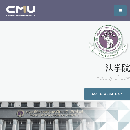
法学院
Faculty of Law
GO TO WEBSITE CN